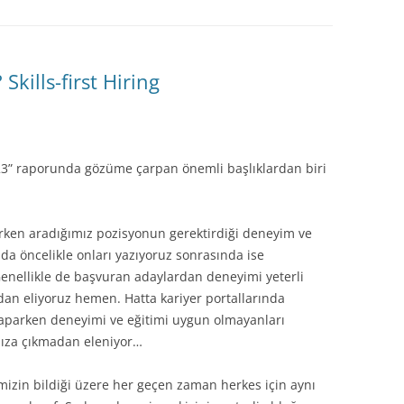
kills-first Hiring
023” raporunda gözüme çarpan önemli başlıklardan biri
parken aradığımız pozisyonun gerektirdiği deneyim ve
anda öncelikle onları yazıyoruz sonrasında ise
 Genellikle de başvuran adaylardan deneyimi yeterli
dan eliyoruz hemen. Hatta kariyer portallarında
aparken deneyimi ve eğitimi uygun olmayanları
mıza çıkmadan eleniyor…
izin bildiği üzere her geçen zaman herkes için aynı