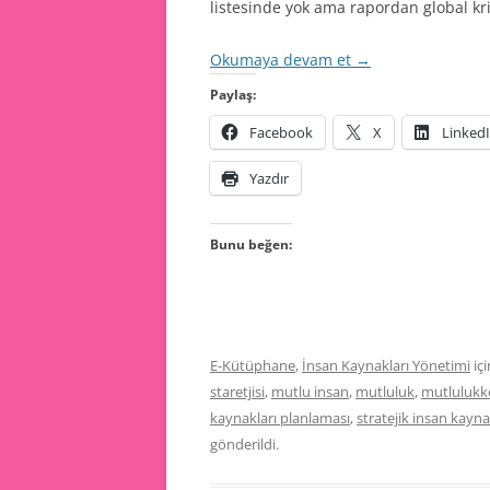
listesinde yok ama rapordan global kri
Okumaya devam et
→
Paylaş:
Facebook
X
Linked
Yazdır
Bunu beğen:
E-Kütüphane
,
İnsan Kaynakları Yönetimi
iç
staretjisi
,
mutlu insan
,
mutluluk
,
mutlulukk
kaynakları planlaması
,
stratejik insan kayna
gönderildi.