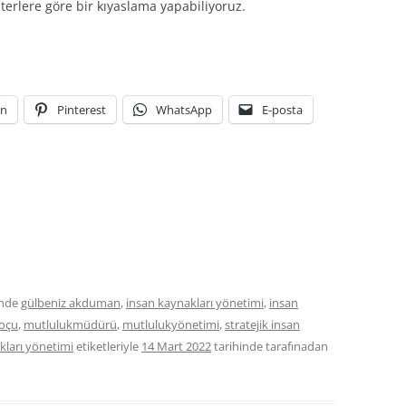
terlere göre bir kıyaslama yapabiliyoruz.
In
Pinterest
WhatsApp
E-posta
inde
gülbeniz akduman
,
insan kaynakları yönetimi
,
insan
oçu
,
mutlulukmüdürü
,
mutlulukyönetimi
,
stratejik insan
kları yönetimi
etiketleriyle
14 Mart 2022
tarihinde
tarafınadan