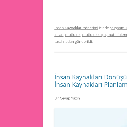
İnsan Kaynakları Yönetimi
içinde
çalışanmu
insan
,
mutluluk
,
mutlulukkoçu
,
mutlulukm
tarafınadan gönderildi.
İnsan Kaynakları Dönüşümü
İnsan Kaynakları Planlam
Bir Cevap Yazın