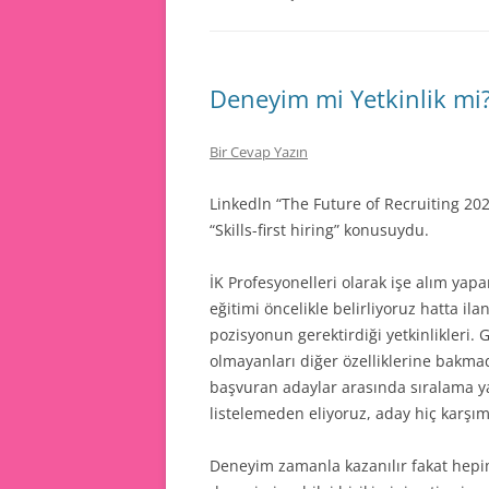
Deneyim mi Yetkinlik mi? S
Bir Cevap Yazın
Linkedln “The Future of Recruiting 2
“Skills-first hiring” konusuydu.
İK Profesyonelleri olarak işe alım ya
eğitimi öncelikle belirliyoruz hatta il
pozisyonun gerektirdiği yetkinlikleri.
olmayanları diğer özelliklerine bakma
başvuran adaylar arasında sıralama y
listelemeden eliyoruz, aday hiç karşı
Deneyim zamanla kazanılır fakat hepim