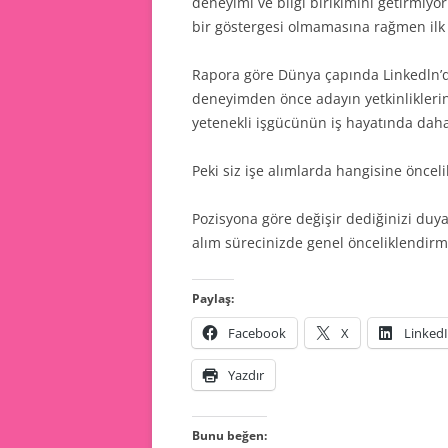
deneyimi ve bilgi birikimini getirmiy
bir göstergesi olmamasına rağmen ilk b
Rapora göre Dünya çapında Linkedln’d
deneyimden önce adayın yetkinlikler
yetenekli işgücünün iş hayatında daha
Peki siz işe alımlarda hangisine öncel
Pozisyona göre değişir dediğinizi duy
alım sürecinizde genel önceliklendir
Paylaş:
Facebook
X
Linked
Yazdır
Bunu beğen: