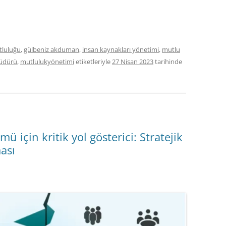
tluluğu
,
gülbeniz akduman
,
insan kaynakları yönetimi
,
mutlu
üdürü
,
mutlulukyönetimi
etiketleriyle
27 Nisan 2023
tarihinde
 için kritik yol gösterici: Stratejik
ası