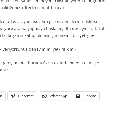
or maalesef. Sadece deneyim o kişinin yeterli olduğunun
aktığımız kriterlerden biri oluyor.
en aday arayan işe alım profesyonellerinin %50’si
ine göre arama yapmaya başlamış. Bu deneyimsiz fakat
 fazla şansa sahip olması için önemli bir gelişme.
ik veriyorsunuz deneyim mi yetkinlik mi?
ar gibiyim ama burada fikrin özünde önemli olan işe
meniz…
In
Pinterest
WhatsApp
E-posta