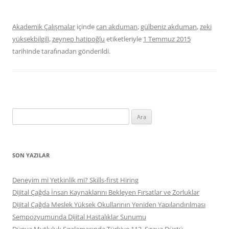
Akademik Çalışmalar
içinde
can akduman
,
gülbeniz akduman
,
zeki
yüksekbilgili
,
zeynep hatipoğlu
etiketleriyle
1 Temmuz 2015
tarihinde
tarafınadan gönderildi.
Arama:
SON YAZILAR
Deneyim mi Yetkinlik mi? Skills-first Hiring
Dijital Çağda İnsan Kaynaklarını Bekleyen Fırsatlar ve Zorluklar
Dijital Çağda Meslek Yüksek Okullarının Yeniden Yapılandırılması
Sempozyumunda Dijital Hastalıklar Sunumu