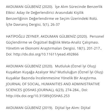
AKDUMAN GÜLBENİZ (2020). İşe Alım Sürecinde Benzerlik
Etkisi: Aday ile Değerlendirici Arasındaki Kişilik
Benzerliğinin Değerlendirme ve Seçim Üzerindeki Rolü.
İş’te Davranış Dergisi, 5(1), 26-37
HATİPOĞLU ZEYNEP, AKDUMAN GÜLBENİZ (2020). Personel
Güçlendirme ve Örgütsel Bağlılık Meta-Analiz Çalışması.
Yönetim ve Ekonomi Araştırmaları Dergisi, 18(1), 201-217.,
Doi: http://dx.doi.org/10.11611/yead.492866
AKDUMAN GÜLBENİZ (2020). Mutluluk (Öznel İyi Oluş)
Kuşaktan Kuşağa Azalıyor Mu? Mutluluğun (Öznel İyi Oluş)
Kuşaklar Bazında İncelenmesine Yönelik Bir Araştırma.
JOURNAL OF SOCIAL, HUMANITIES AND ADMINISTRATIVE
SCIENCES (JOSHAS JOURNAL), 6(23), 274-284., Doi:
http://dx.doi.org/10.31589/JOSHAS.253
AKDUMAN GÜLBENİZ (2019). Dijital İşe Alım: Dijital