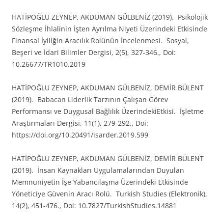
HATİPOĞLU ZEYNEP, AKDUMAN GÜLBENİZ (2019). Psikolojik
Sözleşme İhlalinin İşten Ayrılma Niyeti Üzerindeki Etkisinde
Finansal İyiliğin Aracılık Rolünün İncelenmesi. Sosyal,
Beşeri ve İdari Bilimler Dergisi, 2(5), 327-346., Doi:
10.26677/TR1010.2019
HATİPOĞLU ZEYNEP, AKDUMAN GÜLBENİZ, DEMİR BÜLENT
(2019). Babacan Liderlik Tarzının Çalışan Görev
Performansı ve Duygusal Bağlılık ÜzerindekiEtkisi. İşletme
Araştırmaları Dergisi, 11(1), 279-292., Doi:
https://doi.org/10.20491/isarder.2019.599
HATİPOĞLU ZEYNEP, AKDUMAN GÜLBENİZ, DEMİR BÜLENT
(2019). İnsan Kaynakları Uygulamalarından Duyulan
Memnuniyetin İşe Yabancılaşma Üzerindeki Etkisinde
Yöneticiye Güvenin Aracı Rolü. Turkish Studies (Elektronik),
14(2), 451-476., Doi: 10.7827/TurkishStudies.14881