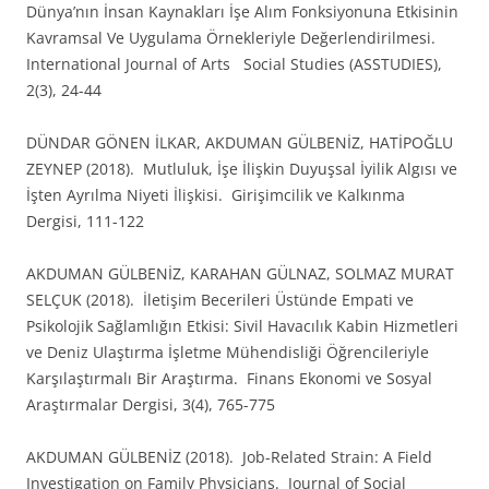
Dünya’nın İnsan Kaynakları İşe Alım Fonksiyonuna Etkisinin
Kavramsal Ve Uygulama Örnekleriyle Değerlendirilmesi.
International Journal of Arts Social Studies (ASSTUDIES),
2(3), 24-44
DÜNDAR GÖNEN İLKAR, AKDUMAN GÜLBENİZ, HATİPOĞLU
ZEYNEP (2018). Mutluluk, İşe İlişkin Duyuşsal İyilik Algısı ve
İşten Ayrılma Niyeti İlişkisi. Girişimcilik ve Kalkınma
Dergisi, 111-122
AKDUMAN GÜLBENİZ, KARAHAN GÜLNAZ, SOLMAZ MURAT
SELÇUK (2018). İletişim Becerileri Üstünde Empati ve
Psikolojik Sağlamlığın Etkisi: Sivil Havacılık Kabin Hizmetleri
ve Deniz Ulaştırma İşletme Mühendisliği Öğrencileriyle
Karşılaştırmalı Bir Araştırma. Finans Ekonomi ve Sosyal
Araştırmalar Dergisi, 3(4), 765-775
AKDUMAN GÜLBENİZ (2018). Job-Related Strain: A Field
Investigation on Family Physicians. Journal of Social