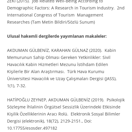
ZEKİ (2015). Job Related Well-Being According to
Demographic Factors: A Research in Tourism Industry. 2nd
International Congress of Tourism Management
Researches (Tam Metin Bildiri/Sözlü Sunum)
Ulusal hakemli dergilerde yayımlanan makaleler:
AKDUMAN GÜLBENİZ, KARAHAN GÜLNAZ (2020). Kabin
Memurunun Sahip Olması Gereken Yetkinlikler: Sivil
Havacılık Kabin Hizmetleri Mezunu İstihdam Edilen
Kişilerle Bir Alan Araştırması. Türk Hava Kurumu
Üniversitesi Havacılık ve Uzay Çalışmaları Dergisi (JASS),
1(1), 7-32.
HATİPOĞLU ZEYNEP, AKDUMAN GÜLBENİZ (2019). Psikolojik
Sözleşme İhlalinin Örgütsel Sessizlik Üzerindeki Etkisinde
Kişilik Özelliklerinin Aracı Rolü. Elektronik Sosyal Bilimler
Dergisi (elektronik), 18(72), 2129-2151., Doi:
10.17755/esosder.497182