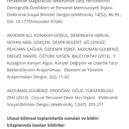
Perakende Mağazacılık Sektöründe Satış Personelinin
Demografik Özellikleri ve Personel Memnuniyeti İlişkisi.
Elektronik Sosyal Bilimler Dergisi (elektronik), 14(52), 86-99.,
Doi: 10.17755/esosder.91045
AKDEMİR ALİ, KONAKAY GÖNÜL, DEMİRKAYA HARUN,
NOYAN ARAL GÖKÇEN, DEMİR BÜLENT, AĞ CENGİZ,
PEHLİVAN ÇAĞLAR, ÖZDEMİR EŞREF, AKDUMAN GÜLBENİZ,
EREGEZ HANİFE, ÖZTÜRK İLKSEN, BALCI OKTAY (2013). Y
Kuşağının Kariyer Algısı, Kariyer Değişimi ve Liderlik Tarzı
Beklentilerinin Araştırılması. Ekonomi ve Yönetim
Araştırmaları Dergisi, 2(2), 11-42
AKDUMAN GÜLBENİZ, ERDOĞAN, OĞUZ, YÜKSEKBİLGİLİ
ZEKİ (2013). Ciro ve Personel Devir Hızı İlişkisi. Elektronik
Sosyal Bilimler Dergisi (elektronik), 12(47), 203-211
Ulusal bilimsel toplantılarda sunulan ve bildiri
kitaplarında basılan bildiriler: