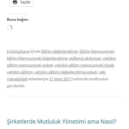
Yazdır
Bunu beğen:
Yükleniyor...
E-Kütüphane
içinde
Eğitim değerlendirme
,
Eğitim Memnuniyeti
,
Eğitim Memnuniyeti Değerlendirme
,
gülbeniz akduman
,
yetişkin
eğitim memnuniyeti anketi
,
yetişkin eğitim memnuniyeti ölçeği
,
yetişkin eğitimi
,
yetişkin eğitimi değerlendirme anketi
,
zeki
yüksekbilgili
etiketleriyle
21 Mart 2017
tarihinde
tarafınadan
gönderildi.
Şirketlerde Mutluluk Yönetimi ama Nasıl?