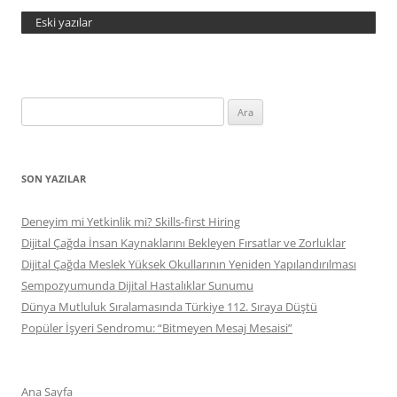
Eski yazılar
Arama:
SON YAZILAR
Deneyim mi Yetkinlik mi? Skills-first Hiring
Dijital Çağda İnsan Kaynaklarını Bekleyen Fırsatlar ve Zorluklar
Dijital Çağda Meslek Yüksek Okullarının Yeniden Yapılandırılması
Sempozyumunda Dijital Hastalıklar Sunumu
Dünya Mutluluk Sıralamasında Türkiye 112. Sıraya Düştü
Popüler İşyeri Sendromu: “Bitmeyen Mesaj Mesaisi”
Ana Sayfa