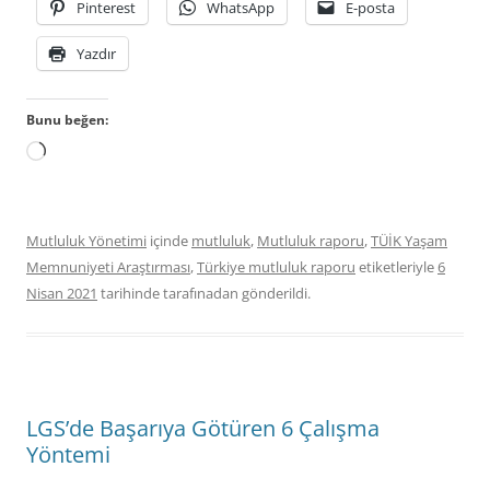
Pinterest
WhatsApp
E-posta
Yazdır
Bunu beğen:
Yükleniyor...
Mutluluk Yönetimi
içinde
mutluluk
,
Mutluluk raporu
,
TÜİK Yaşam
Memnuniyeti Araştırması
,
Türkiye mutluluk raporu
etiketleriyle
6
Nisan 2021
tarihinde
tarafınadan gönderildi.
LGS’de Başarıya Götüren 6 Çalışma
Yöntemi