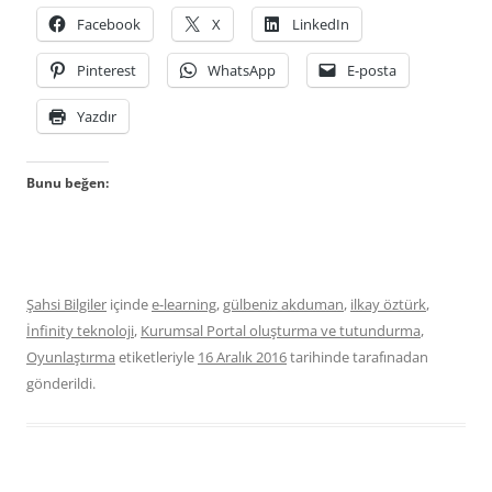
Facebook
X
LinkedIn
Pinterest
WhatsApp
E-posta
Yazdır
Bunu beğen:
Şahsi Bilgiler
içinde
e-learning
,
gülbeniz akduman
,
ilkay öztürk
,
İnfinity teknoloji
,
Kurumsal Portal oluşturma ve tutundurma
,
Oyunlaştırma
etiketleriyle
16 Aralık 2016
tarihinde
tarafınadan
gönderildi.