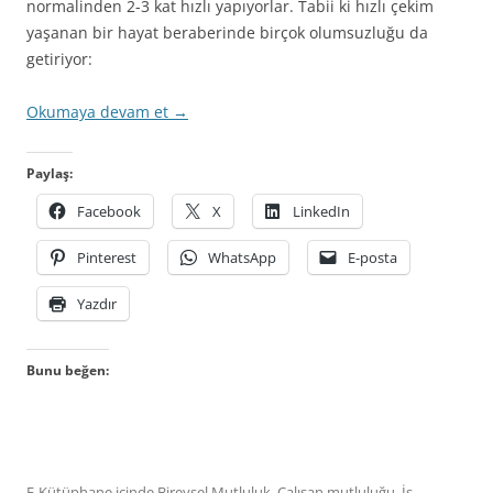
normalinden 2-3 kat hızlı yapıyorlar. Tabii ki hızlı çekim
yaşanan bir hayat beraberinde birçok olumsuzluğu da
getiriyor:
Okumaya devam et
→
Paylaş:
Facebook
X
LinkedIn
Pinterest
WhatsApp
E-posta
Yazdır
Bunu beğen:
E-Kütüphane
içinde
Bireysel Mutluluk
,
Çalışan mutluluğu
,
İş