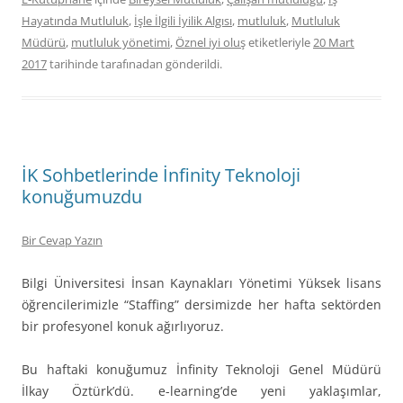
Hayatında Mutluluk
,
İşle İlgili İyilik Algısı
,
mutluluk
,
Mutluluk
Müdürü
,
mutluluk yönetimi
,
Öznel iyi oluş
etiketleriyle
20 Mart
2017
tarihinde
tarafınadan gönderildi.
İK Sohbetlerinde İnfinity Teknoloji
konuğumuzdu
Bir Cevap Yazın
Bilgi Üniversitesi İnsan Kaynakları Yönetimi Yüksek lisans
öğrencilerimizle “Staffing” dersimizde her hafta sektörden
bir profesyonel konuk ağırlıyoruz.
Bu haftaki konuğumuz İnfinity Teknoloji Genel Müdürü
İlkay Öztürk’dü. e-learning’de yeni yaklaşımlar,