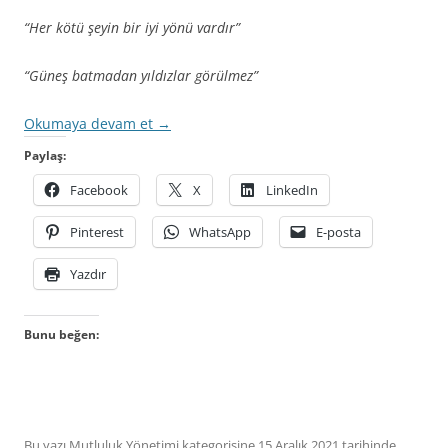
“Her kötü şeyin bir iyi yönü vardır”
“Güneş batmadan yıldızlar görülmez”
Okumaya devam et
→
Paylaş:
Facebook
X
LinkedIn
Pinterest
WhatsApp
E-posta
Yazdır
Bunu beğen:
Bu yazı
Mutluluk Yönetimi
kategorisine
15 Aralık 2021
tarihinde