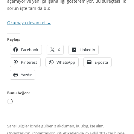
açamıyor ve yeni çalışana ilgi gösteremiyor. Bu süreçteki ilk
sorun işte tam da bu:
Okumaya devam et
→
Paylaş:
Facebook
X
LinkedIn
Pinterest
WhatsApp
E-posta
Yazdır
Bunu beğen:
Yükleniyor...
Şahsi Bilgiler
içinde
gülbeniz akduman
,
İK Blog
,
İşe alım
,
Oryantasyon
,
Oryantasyon Kiti
etiketleriyle
25 Eylül 2017
tarihinde