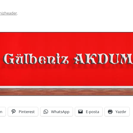
nizheader
.
In
Pinterest
WhatsApp
E-posta
Yazdır