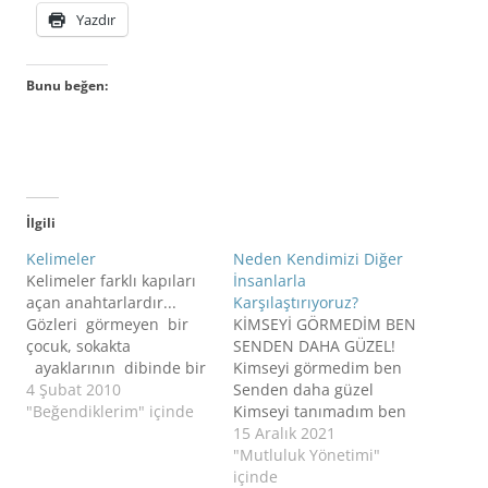
Yazdır
Bunu beğen:
İlgili
Kelimeler
Neden Kendimizi Diğer
Kelimeler farklı kapıları
İnsanlarla
açan anahtarlardır...
Karşılaştırıyoruz?
Gözleri görmeyen bir
KİMSEYİ GÖRMEDİM BEN
çocuk, sokakta
SENDEN DAHA GÜZEL!
ayaklarının dibinde bir
Kimseyi görmedim ben
şapka ile oturuyormuş.
4 Şubat 2010
Senden daha güzel
Önünde büyükçe bir
"Beğendiklerim" içinde
Kimseyi tanımadım ben
kağıt ve kağıdın
Senden daha özel…
15 Aralık 2021
üzerinde de bir yazı
Çoğumuzun ezbere
"Mutluluk Yönetimi"
varmış: “ Ben körüm!
bildiği bu şarkıda
içinde