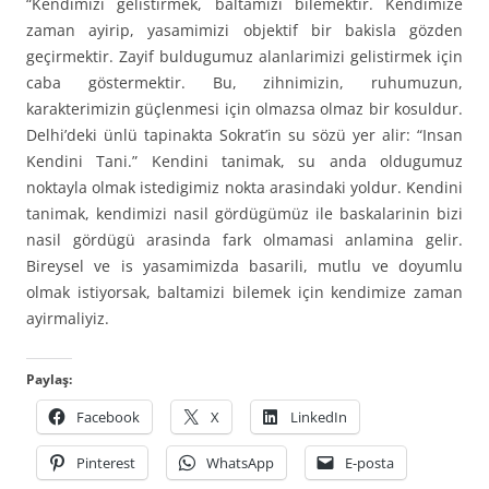
“Kendimizi gelistirmek, baltamizi bilemektir. Kendimize
zaman ayirip, yasamimizi objektif bir bakisla gözden
geçirmektir. Zayif buldugumuz alanlarimizi gelistirmek için
caba göstermektir. Bu, zihnimizin, ruhumuzun,
karakterimizin güçlenmesi için olmazsa olmaz bir kosuldur.
Delhi’deki ünlü tapinakta Sokrat’in su sözü yer alir: “Insan
Kendini Tani.” Kendini tanimak, su anda oldugumuz
noktayla olmak istedigimiz nokta arasindaki yoldur. Kendini
tanimak, kendimizi nasil gördügümüz ile baskalarinin bizi
nasil gördügü arasinda fark olmamasi anlamina gelir.
Bireysel ve is yasamimizda basarili, mutlu ve doyumlu
olmak istiyorsak, baltamizi bilemek için kendimize zaman
ayirmaliyiz.
Paylaş:
Facebook
X
LinkedIn
Pinterest
WhatsApp
E-posta