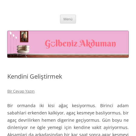
İçeriğe
atla
Prof. Dr. Gülbeniz AKDUMAN –
Prof. Dr. Gülbeniz AKDUMAN, İnsan Kaynakları Profesyoneli,
Akademisyen, Eğitmen
İnsan Kaynakları Yönetimi,
Menü
Eğiticinin Eğitimi, Mutluluk
Yönetimi
Kendini Geliştirmek
Bir Cevap Yazın
Bir ormanda iki kisi ağaç kesiyormus. Birinci adam
sabahlari erkenden kalkiyor, agaç kesmeye basliyormus, bir
agaç devrilirken hemen digerine geçiyormus. Gün boyu ne
dinleniyor ne ögle yemegi için kendine vakit ayiriyormus.
Aksamlari da arkadasindan bir kaç saat sonra agaç kesmeyi