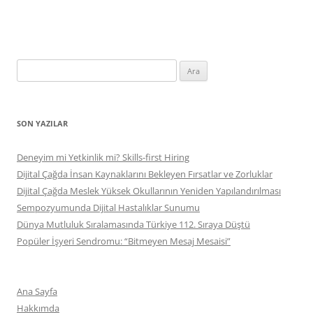
Arama:
SON YAZILAR
Deneyim mi Yetkinlik mi? Skills-first Hiring
Dijital Çağda İnsan Kaynaklarını Bekleyen Fırsatlar ve Zorluklar
Dijital Çağda Meslek Yüksek Okullarının Yeniden Yapılandırılması
Sempozyumunda Dijital Hastalıklar Sunumu
Dünya Mutluluk Sıralamasında Türkiye 112. Sıraya Düştü
Popüler İşyeri Sendromu: “Bitmeyen Mesaj Mesaisi”
Ana Sayfa
Hakkımda