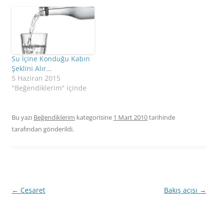
Lütfen yardım edin!”
dikkatimi en fazla çeken
Şapkanın içinde sadece
yer kişinin başkalarıyla
birkaç adet demir para
kıyaslanması olmuştur
varmış. O sırada elinde
hep… Kişinin güzel ve
çantası ile oradan
özel olmasını daha önce
geçmekte olan bir…
görülen kişilerle
Su İçine Konduğu Kabın
kıyaslayarak bilinç
Şeklini Alır…
altımıza “kıyaslama”
5 Haziran 2015
tohumları ekiyoruz
"Beğendiklerim" içinde
farkında olmadan……
Bu yazı
Beğendiklerim
kategorisine
1 Mart 2010
tarihinde
tarafından gönderildi.
Yazı
←
Cesaret
Bakış açısı
→
dolaşımı