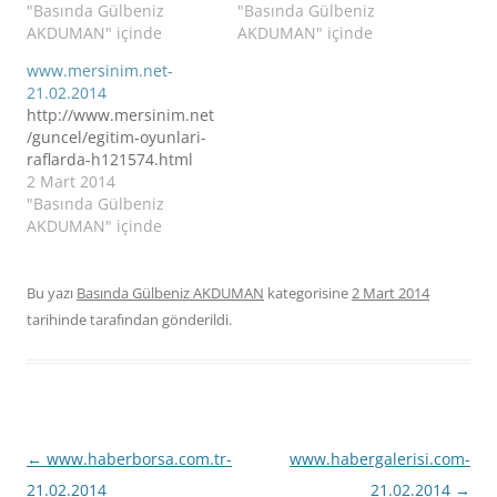
"Basında Gülbeniz
"Basında Gülbeniz
AKDUMAN" içinde
AKDUMAN" içinde
www.mersinim.net-
21.02.2014
http://www.mersinim.net
/guncel/egitim-oyunlari-
raflarda-h121574.html
2 Mart 2014
"Basında Gülbeniz
AKDUMAN" içinde
Bu yazı
Basında Gülbeniz AKDUMAN
kategorisine
2 Mart 2014
tarihinde
tarafından gönderildi.
Yazı
←
www.haberborsa.com.tr-
www.habergalerisi.com-
dolaşımı
21.02.2014
21.02.2014
→