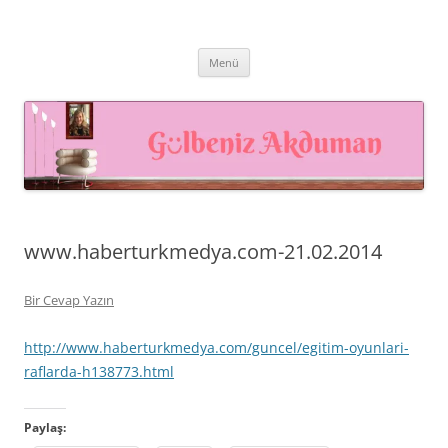
İçeriğe
atla
Prof. Dr. Gülbeniz AKDUMAN –
Prof. Dr. Gülbeniz AKDUMAN, İnsan Kaynakları Profesyoneli,
Akademisyen, Eğitmen
İnsan Kaynakları Yönetimi,
Menü
Eğiticinin Eğitimi, Mutluluk
Yönetimi
www.haberturkmedya.com-21.02.2014
Bir Cevap Yazın
http://www.haberturkmedya.com/guncel/egitim-oyunlari-
raflarda-h138773.html
Paylaş: