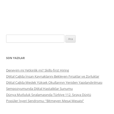
Arama:
SON YAZILAR
Deneyim mi Yetkinlik mi? Skills-first Hiring
Dijital Çağda İnsan Kaynaklarını Bekleyen Fırsatlar ve Zorluklar
Dijital Çağda Meslek Yüksek Okullarının Yeniden Yapılandırılması
Sempozyumunda Dijital Hastalıklar Sunumu
Dünya Mutluluk Sıralamasında Türkiye 112. Sıraya Düştü
Popüler İşyeri Sendromu: “Bitmeyen Mesaj Mesaisi”