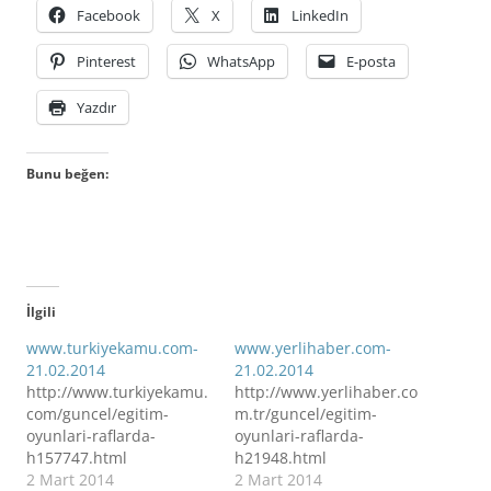
Facebook
X
LinkedIn
Pinterest
WhatsApp
E-posta
Yazdır
Bunu beğen:
İlgili
www.turkiyekamu.com-
www.yerlihaber.com-
21.02.2014
21.02.2014
http://www.turkiyekamu.
http://www.yerlihaber.co
com/guncel/egitim-
m.tr/guncel/egitim-
oyunlari-raflarda-
oyunlari-raflarda-
h157747.html
h21948.html
2 Mart 2014
2 Mart 2014