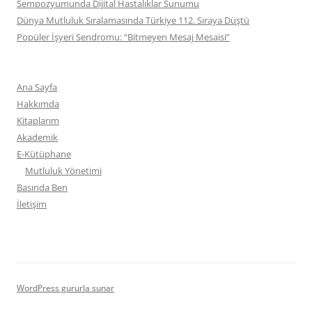
Sempozyumunda Dijital Hastalıklar Sunumu
Dünya Mutluluk Sıralamasında Türkiye 112. Sıraya Düştü
Popüler İşyeri Sendromu: “Bitmeyen Mesaj Mesaisi”
Ana Sayfa
Hakkımda
Kitaplarım
Akademik
E-Kütüphane
Mutluluk Yönetimi
Basında Ben
İletişim
WordPress gururla sunar