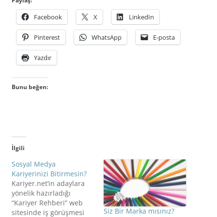
Paylaş:
Facebook
X
LinkedIn
Pinterest
WhatsApp
E-posta
Yazdır
Bunu beğen:
İlgili
Sosyal Medya
Kariyerinizi Bitirmesin?
Kariyer.net’in adaylara
yönelik hazırladığı
“Kariyer Rehberi” web
Siz Bir Marka mısınız?
sitesinde iş görüşmesi