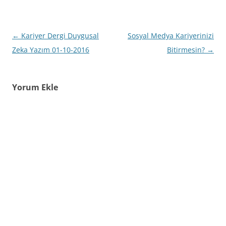
de başvuran adaylardan
deneyimi yeterli
olmayanları diğer
Yazı
←
Kariyer Dergi Duygusal
Sosyal Medya Kariyerinizi
özelliklerine bakmadan
eliyoruz…
dolaşımı
Zeka Yazım 01-10-2016
Bitirmesin?
→
Yorum Ekle