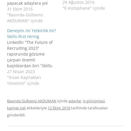
29 Ağustos 2016
yapacak adaylara yol
"E-Kütüphane" içinde
göstermesi amacıyla
31 Ekim 2016
yazdığım “Sosyal Medya
"Basında Gülbeniz
Kariyerinizi Bitirmesin”
AKDUMAN" içinde
isimli
Deneyim mi Yetkinlik mi?
yazımı http://www.kariye
Skills-first Hiring
r.net/kariyer-
Linkedln “The Future of
rehberi/sosyal-medya-
Recruiting 2023”
kariyerinizi-bitirmesin/
raporunda gözüme
adresinde ve aşağıda
çarpan önemli
bulabilirsiniz.
başlıklardan biri “Skills-
Günümüzde
first hiring” konusuydu.
27 Nisan 2023
oldukça güçlü olan
İK Profesyonelleri olarak
"İnsan Kaynakları
sosyal medya işe alım ve
işe alım yaparken
Yönetimi" içinde
iş değiştirme
aradığımız pozisyonun
süreçlerinde son derece
gerektirdiği deneyim ve
etkili. Adayların e-mail
eğitimi öncelikle
Basında Gülbeniz AKDUMAN
içinde
adaylar
,
iş görüşmesi
,
adreslerinden
belirliyoruz hatta ilanda
kariyer.net
etiketleriyle
12 Ekim 2016
tarihinde
tarafınadan
paylaşımlarına kadar
öncelikle onları yazıyoruz
dikkatli olmaları ve bazı
gönderildi.
sonrasında ise
noktaları…
pozisyonun gerektirdiği
yetkinlikleri. Genellikle