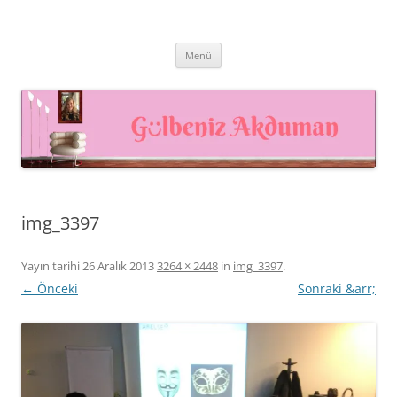
İçeriğe
atla
Prof. Dr. Gülbeniz AKDUMAN –
Prof. Dr. Gülbeniz AKDUMAN, İnsan Kaynakları Profesyoneli,
Akademisyen, Eğitmen
İnsan Kaynakları Yönetimi,
Menü
Eğiticinin Eğitimi, Mutluluk
Yönetimi
img_3397
Yayın tarihi
26 Aralık 2013
3264 × 2448
in
img_3397
.
← Önceki
Sonraki &arr;