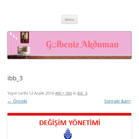
İçeriğe
atla
Prof. Dr. Gülbeniz AKDUMAN –
Prof. Dr. Gülbeniz AKDUMAN, İnsan Kaynakları Profesyoneli,
Akademisyen, Eğitmen
İnsan Kaynakları Yönetimi,
Menü
Eğiticinin Eğitimi, Mutluluk
Yönetimi
ibb_3
Yayın tarihi
12 Aralık 2016
480 × 360
in
ibb_3
.
← Önceki
Sonraki &arr;