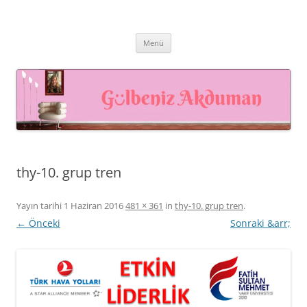
İçeriğe
atla
Prof. Dr. Gülbeniz AKDUMAN –
Prof. Dr. Gülbeniz AKDUMAN, İnsan Kaynakları Profesyoneli,
Akademisyen, Eğitmen
İnsan Kaynakları Yönetimi,
Menü
Eğiticinin Eğitimi, Mutluluk
Yönetimi
thy-10. grup tren
Yayın tarihi
1 Haziran 2016
481 × 361
in
thy-10. grup tren
.
← Önceki
Sonraki &arr;