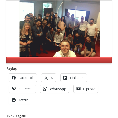
Paylaş:
Facebook
X
LinkedIn
Pinterest
WhatsApp
E-posta
Yazdır
Bunu beğen: