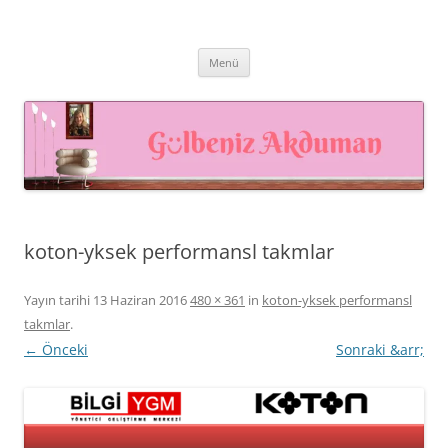
İçeriğe
atla
Prof. Dr. Gülbeniz AKDUMAN –
Prof. Dr. Gülbeniz AKDUMAN, İnsan Kaynakları Profesyoneli,
Akademisyen, Eğitmen
İnsan Kaynakları Yönetimi,
Menü
Eğiticinin Eğitimi, Mutluluk
Yönetimi
koton-yksek performansl takmlar
Yayın tarihi
13 Haziran 2016
480 × 361
in
koton-yksek performansl
takmlar
.
← Önceki
Sonraki &arr;