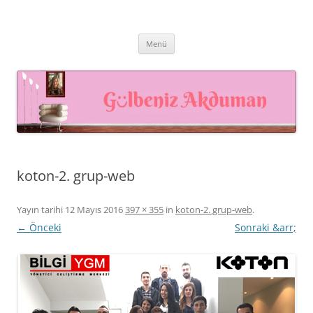
İçeriğe
atla
Prof. Dr. Gülbeniz AKDUMAN –
Prof. Dr. Gülbeniz AKDUMAN, İnsan Kaynakları Profesyoneli,
Akademisyen, Eğitmen
İnsan Kaynakları Yönetimi,
Menü
Eğiticinin Eğitimi, Mutluluk
Yönetimi
koton-2. grup-web
Yayın tarihi
12 Mayıs 2016
397 × 355
in
koton-2. grup-web
.
← Önceki
Sonraki &arr;