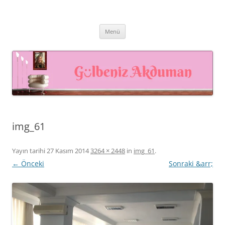
İçeriğe
atla
Prof. Dr. Gülbeniz AKDUMAN –
Prof. Dr. Gülbeniz AKDUMAN, İnsan Kaynakları Profesyoneli,
Akademisyen, Eğitmen
İnsan Kaynakları Yönetimi,
Menü
Eğiticinin Eğitimi, Mutluluk
Yönetimi
img_61
Yayın tarihi
27 Kasım 2014
3264 × 2448
in
img_61
.
← Önceki
Sonraki &arr;