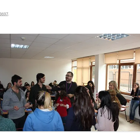
3697
.