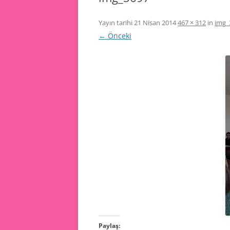
Yayın tarihi
21 Nisan 2014
467 × 312
in
img_
← Önceki
Paylaş: